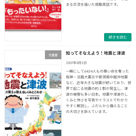
まる交流を描いた感動実話です。
続きを読む
知ってそなえよう！地震と津波
児童書
2007年8月1日
一瞬にして6434人もの尊い命を奪った
阪神・淡路大震災や新潟県中越沖地震
など、近年大きな地震が続いており、世
界で起こる地震の約１割が発生し、津
波の被害も多い日本。地震や津波のし
くみと怖さを写真やイラストでわかり
やすく解説し、ふだんから備えること
の大切さを訴えています。