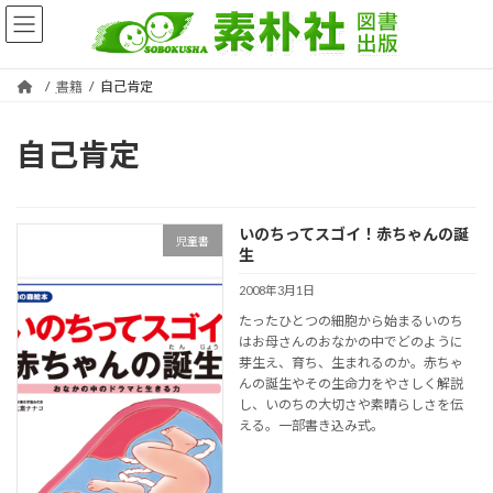
コ
ナ
ン
ビ
テ
ゲ
ン
ー
書籍
自己肯定
ツ
シ
へ
ョ
ス
ン
自己肯定
キ
に
ッ
移
プ
動
いのちってスゴイ！赤ちゃんの誕
児童書
生
2008年3月1日
たったひとつの細胞から始まるいのち
はお母さんのおなかの中でどのように
芽生え、育ち、生まれるのか。赤ちゃ
んの誕生やその生命力をやさしく解説
し、いのちの大切さや素晴らしさを伝
える。一部書き込み式。